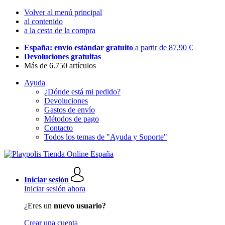
Volver al menú principal
al contenido
a la cesta de la compra
España: envío estándar gratuito
a partir de 87,90 €
Devoluciones gratuitas
Más de 6.750 artículos
Ayuda
¿Dónde está mi pedido?
Devoluciones
Gastos de envío
Métodos de pago
Contacto
Todos los temas de "Ayuda y Soporte"
Iniciar sesión
Iniciar sesión ahora
¿Eres un
nuevo usuario?
Crear una cuenta