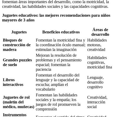
fomentan áreas importantes del desarrollo, como la motricidad, la
creatividad, las habilidades sociales y las capacidades cognitivas.
Juguetes educativos: las mejores recomendaciones para niños
mayores de 3 años
Áreas de
Juguetes
Beneficios educativos
desarrollo
Bloques de
Fomentan la motricidad fina y
Habilidades
construcción de
la coordinación óculo manual;
motoras,
madera
estimulan la imaginación
creatividad
Mejoran la resolución de
Habilidades
Grandes puzzles
problemas y el pensamiento
cognitivas,
de suelo
espacial; fomentan la
motricidad fina
paciencia
Fomentan el desarrollo del
Lenguaje,
Libros
lenguaje y la capacidad de
desarrollo
interactivos
escucha; amplían el
cognitivo
vocabulario
Fomentan las habilidades
Juguetes de rol
Creatividad,
sociales y la empatía; los
(maletín del
interacción
juegos de rol promueven la
médico, muñecas)
social
comprensión
Instrumentos