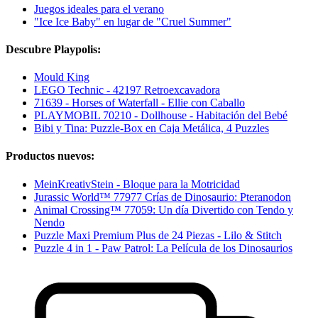
Juegos ideales para el verano
"Ice Ice Baby" en lugar de "Cruel Summer"
Descubre Playpolis:
Mould King
LEGO Technic - 42197 Retroexcavadora
71639 - Horses of Waterfall - Ellie con Caballo
PLAYMOBIL 70210 - Dollhouse - Habitación del Bebé
Bibi y Tina: Puzzle-Box en Caja Metálica, 4 Puzzles
Productos nuevos:
MeinKreativStein - Bloque para la Motricidad
Jurassic World™ 77977 Crías de Dinosaurio: Pteranodon
Animal Crossing™ 77059: Un día Divertido con Tendo y
Nendo
Puzzle Maxi Premium Plus de 24 Piezas - Lilo & Stitch
Puzzle 4 in 1 - Paw Patrol: La Película de los Dinosaurios