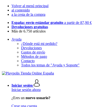
Volver al menú principal
al contenido
a la cesta de la compra
España: envío estándar gratuito
a partir de 87,90 €
Devoluciones gratuitas
Más de 6.750 artículos
Ayuda
¿Dónde está mi pedido?
Devoluciones
Gastos de envío
Métodos de pago
Contacto
Todos los temas de "Ayuda y Soporte"
Iniciar sesión
Iniciar sesión ahora
¿Eres un
nuevo usuario?
Crear una cuenta