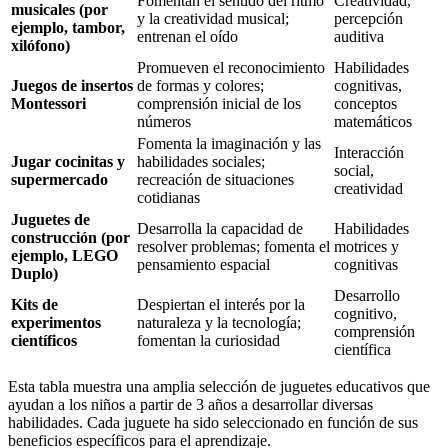
Fomentan el sentido del ritmo
Creatividad,
musicales (por
y la creatividad musical;
percepción
ejemplo, tambor,
entrenan el oído
auditiva
xilófono)
Promueven el reconocimiento
Habilidades
Juegos de insertos
de formas y colores;
cognitivas,
Montessori
comprensión inicial de los
conceptos
números
matemáticos
Fomenta la imaginación y las
Interacción
Jugar cocinitas y
habilidades sociales;
social,
supermercado
recreación de situaciones
creatividad
cotidianas
Juguetes de
Desarrolla la capacidad de
Habilidades
construcción (por
resolver problemas; fomenta el
motrices y
ejemplo, LEGO
pensamiento espacial
cognitivas
Duplo)
Desarrollo
Kits de
Despiertan el interés por la
cognitivo,
experimentos
naturaleza y la tecnología;
comprensión
científicos
fomentan la curiosidad
científica
Esta tabla muestra una amplia selección de juguetes educativos que
ayudan a los niños a partir de 3 años a desarrollar diversas
habilidades. Cada juguete ha sido seleccionado en función de sus
beneficios específicos para el aprendizaje.