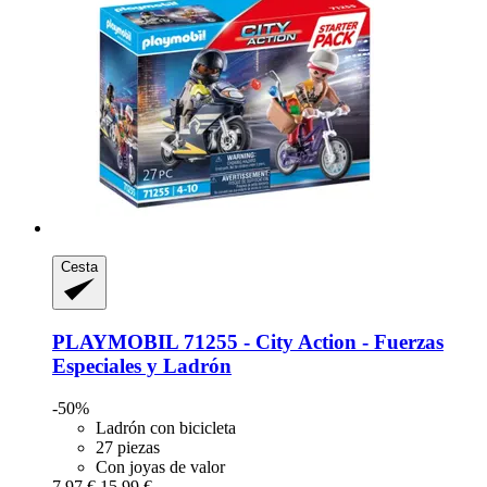
Cesta
PLAYMOBIL
71255 -​ City Action -​ Fuerzas
Especiales y Ladrón
-50%
Ladrón con bicicleta
27 piezas
Con joyas de valor
7,97 €
15,99 €