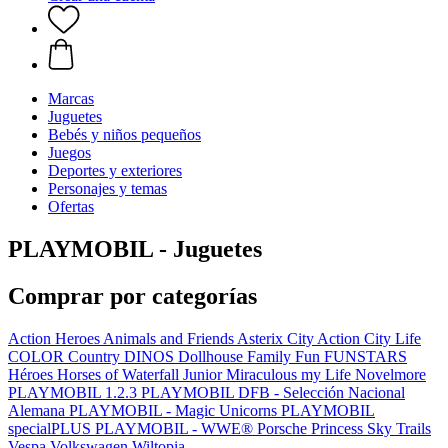
Marcas
Juguetes
Bebés y niños pequeños
Juegos
Deportes y exteriores
Personajes y temas
Ofertas
PLAYMOBIL - Juguetes
Comprar por categorías
Action Heroes
Animals and Friends
Asterix
City Action
City Life
COLOR
Country
DINOS
Dollhouse
Family Fun
FUNSTARS
Héroes
Horses of Waterfall
Junior
Miraculous
my Life
Novelmore
PLAYMOBIL 1.2.3
PLAYMOBIL DFB - Selección Nacional
Alemana
PLAYMOBIL - Magic Unicorns
PLAYMOBIL
specialPLUS
PLAYMOBIL - WWE®
Porsche
Princess
Sky Trails
Vespa
Volkswagen
Wiltopia