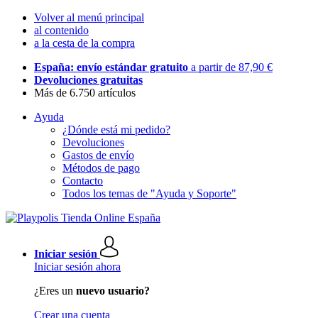
Volver al menú principal
al contenido
a la cesta de la compra
España: envío estándar gratuito
a partir de 87,90 €
Devoluciones gratuitas
Más de 6.750 artículos
Ayuda
¿Dónde está mi pedido?
Devoluciones
Gastos de envío
Métodos de pago
Contacto
Todos los temas de "Ayuda y Soporte"
Iniciar sesión
Iniciar sesión ahora
¿Eres un
nuevo usuario?
Crear una cuenta