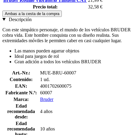
Bruder Rodillo Vibratorio Tándem CAT
21,99 €
Precio total:
32,58 €
Ambas a la cesta de la compra
Descripción
Con este simpático personaje, el mundo de los vehículos BRUDER
cobra vida. Este hombre conquista con su diseño realista. Sus
extremidades móviles le permiten caber en casi cualquier lugar.
Las manos pueden agarrar objetos
Ideal para juegos de rol
Gran adición a todos los vehículos BRUDER
Art.-Nr.:
MUE-BRU-60007
Contenido:
1 ud.
EAN:
4001702600075
Fabricante N.º:
60007
Marca:
Bruder
Edad
recomendada
4 años
desde:
Edad
recomendada
10 años
hasta: