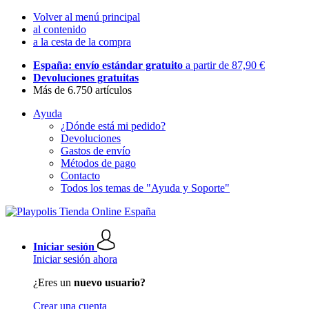
Volver al menú principal
al contenido
a la cesta de la compra
España: envío estándar gratuito
a partir de 87,90 €
Devoluciones gratuitas
Más de 6.750 artículos
Ayuda
¿Dónde está mi pedido?
Devoluciones
Gastos de envío
Métodos de pago
Contacto
Todos los temas de "Ayuda y Soporte"
Iniciar sesión
Iniciar sesión ahora
¿Eres un
nuevo usuario?
Crear una cuenta