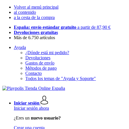
Volver al menú principal
al contenido
a la cesta de la compra
España: envío estándar gratuito
a partir de 87,90 €
Devoluciones gratuitas
Más de 6.750 artículos
Ayuda
¿Dónde está mi pedido?
Devoluciones
Gastos de envío
Métodos de pago
Contacto
Todos los temas de "Ayuda y Soporte"
Iniciar sesión
Iniciar sesión ahora
¿Eres un
nuevo usuario?
Crear una cuenta