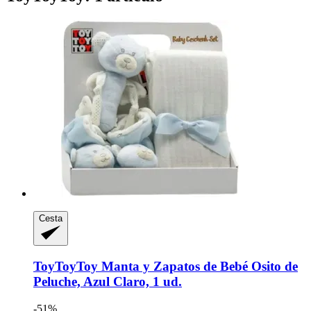
Cesta
ToyToyToy
Manta y Zapatos de Bebé Osito de
Peluche, Azul Claro, 1 ud.
-51%