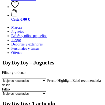
Cesta
0,00 €
Marcas
Juguetes
Bebés y niños pequeños
Juegos
Deportes y exteriores
Personajes y temas
Ofertas
ToyToyToy - Juguetes
Filtrar y ordenar
Precio
Highlight
Edad recomendada
desde
Filtro
ToyToyToy: 1 artículo