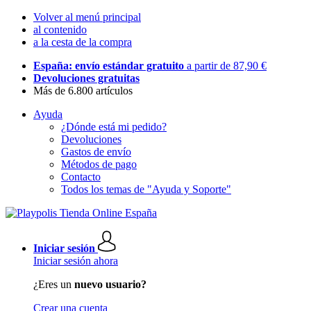
Volver al menú principal
al contenido
a la cesta de la compra
España: envío estándar gratuito
a partir de 87,90 €
Devoluciones gratuitas
Más de 6.800 artículos
Ayuda
¿Dónde está mi pedido?
Devoluciones
Gastos de envío
Métodos de pago
Contacto
Todos los temas de "Ayuda y Soporte"
Iniciar sesión
Iniciar sesión ahora
¿Eres un
nuevo usuario?
Crear una cuenta