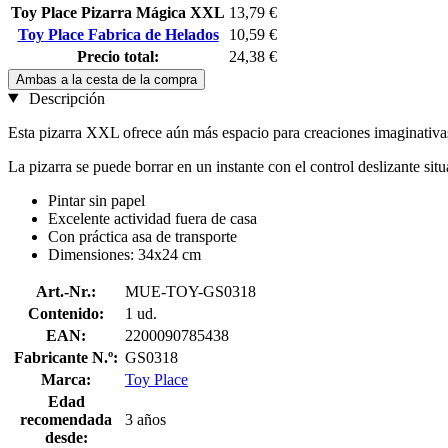
Toy Place Pizarra Mágica XXL
13,79 €
Toy Place Fabrica de Helados
10,59 €
Precio total:
24,38 €
Ambas a la cesta de la compra
Descripción
Esta pizarra XXL ofrece aún más espacio para creaciones imaginativas:
La pizarra se puede borrar en un instante con el control deslizante situa
Pintar sin papel
Excelente actividad fuera de casa
Con práctica asa de transporte
Dimensiones: 34x24 cm
Art.-Nr.:
MUE-TOY-GS0318
Contenido:
1 ud.
EAN:
2200090785438
Fabricante N.º:
GS0318
Marca:
Toy Place
Edad
recomendada
3 años
desde: