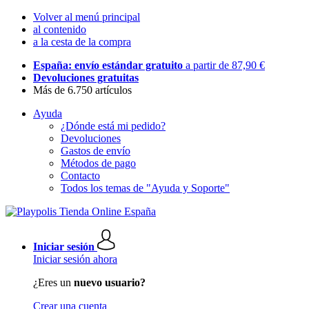
Volver al menú principal
al contenido
a la cesta de la compra
España: envío estándar gratuito
a partir de 87,90 €
Devoluciones gratuitas
Más de 6.750 artículos
Ayuda
¿Dónde está mi pedido?
Devoluciones
Gastos de envío
Métodos de pago
Contacto
Todos los temas de "Ayuda y Soporte"
Iniciar sesión
Iniciar sesión ahora
¿Eres un
nuevo usuario?
Crear una cuenta