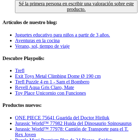
Sé la primera persona en escribir una valoración sobre este
producto.
Artículos de nuestro blog:
Juguetes educativo para niños a partir de 3 años.
Aventuras en la cocina
Verano, sol, tiempo de viaje
Descubre Playpolis:
Trefl
Exit Toys Metal Climbing Dome Ø 190 cm
Trefl Puzzle 4 en 1 - Sam el Bombero
Revell Aqua Gris Claro, Mate
Toy Place Unicornio con Funciones
Productos nuevos:
ONE PIECE 75641 Guarida del Doctor Hiriluk
Jurassic World™ 77982 Huida del Dinosaurio Spinosaurus
Jurassic World™ 77978: Camión de Transporte para el T.
Rex Joven