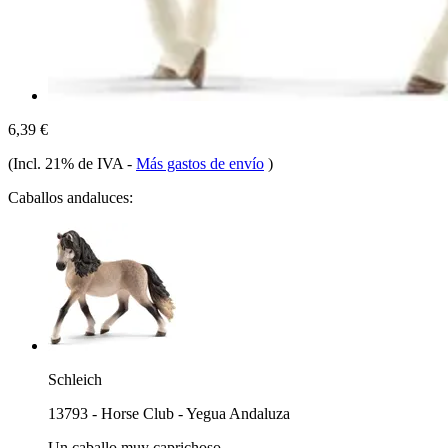
6,39 €
(Incl. 21% de IVA
-
Más gastos de envío
)
Caballos andaluces:
Schleich
13793 - Horse Club - Yegua Andaluza
Un caballo muy caprichoso