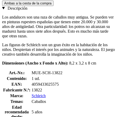
Ambas a la cesta de la compra
Descripción
Los andaluces son una raza de caballos muy antigua. Se pueden ver
en pinturas rupestres españolas que tienen entre 20.000 y 30.000
años de antigüedad. Otra particularidad: los potros no alcanzan su
madurez hasta unos siete años después. Esto es mucho más tarde
que otras razas.
Las figuras de Schleich son un gran éxito en la habitación de los
niños. Despiertan el interés por los animales y la naturaleza. El juego
creativo también desarrolla la imaginación de los niños.
Dimensiones (Ancho x Fondo x Alto):
8,2 x 3,2 x 8 cm
Art.-Nr.:
MUE-SCH-13822
Contenido:
1 ud.
EAN:
4059433025575
Fabricante N.º:
13822
Marca:
Schleich
Temas:
Caballos
Edad
recomendada
5 años
desde: