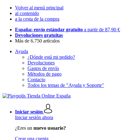
Volver al menú principal
al contenido
a la cesta de la compra
España: envío estándar gratuito
a partir de 87,90 €
Devoluciones gratuitas
Más de 6.750 artículos
Ayuda
¿Dónde está mi pedido?
Devoluciones
Gastos de envío
Métodos de pago
Contacto
Todos los temas de "Ayuda y Soporte"
Iniciar sesión
Iniciar sesión ahora
¿Eres un
nuevo usuario?
Crear una cuenta