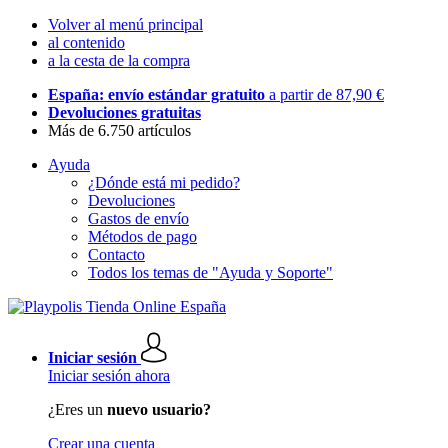
Volver al menú principal
al contenido
a la cesta de la compra
España: envío estándar gratuito
a partir de 87,90 €
Devoluciones gratuitas
Más de 6.750 artículos
Ayuda
¿Dónde está mi pedido?
Devoluciones
Gastos de envío
Métodos de pago
Contacto
Todos los temas de "Ayuda y Soporte"
Iniciar sesión
Iniciar sesión ahora
¿Eres un
nuevo usuario?
Crear una cuenta