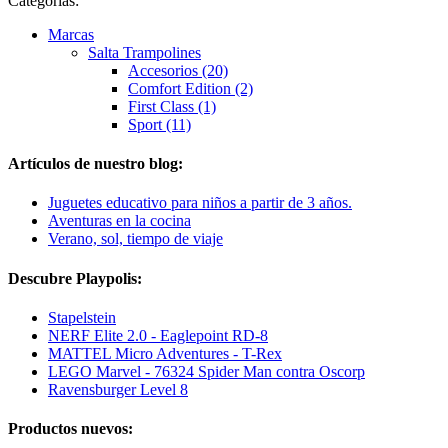
Categorías:
Marcas
Salta Trampolines
Accesorios (20)
Comfort Edition (2)
First Class (1)
Sport (11)
Artículos de nuestro blog:
Juguetes educativo para niños a partir de 3 años.
Aventuras en la cocina
Verano, sol, tiempo de viaje
Descubre Playpolis:
Stapelstein
NERF Elite 2.0 - Eaglepoint RD-8
MATTEL Micro Adventures - T-Rex
LEGO Marvel - 76324 Spider Man contra Oscorp
Ravensburger Level 8
Productos nuevos: