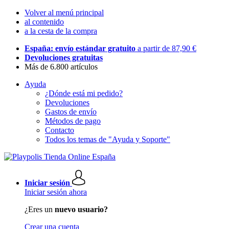
Volver al menú principal
al contenido
a la cesta de la compra
España: envío estándar gratuito
a partir de 87,90 €
Devoluciones gratuitas
Más de 6.800 artículos
Ayuda
¿Dónde está mi pedido?
Devoluciones
Gastos de envío
Métodos de pago
Contacto
Todos los temas de "Ayuda y Soporte"
Iniciar sesión
Iniciar sesión ahora
¿Eres un
nuevo usuario?
Crear una cuenta