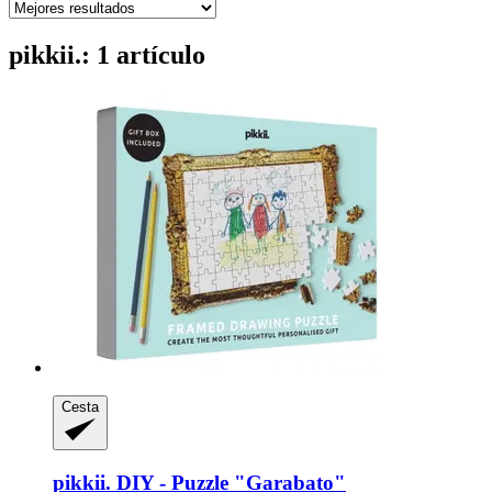
pikkii.: 1 artículo
Cesta
pikkii.
DIY -​ Puzzle "Garabato"