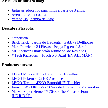
Artículos de nuestro blog:
Juguetes educativo para niños a partir de 3 años.
Aventuras en la cocina
Verano, sol, tiempo de viaje
Descubre Playpolis:
Stapelstein
Brick Trick - Jardín de Hadigata - Gabby's Dollhouse
Maxi Puzzle de 24 Piezas - Peppa Pig en el Jardín
MB Sprinter Eliminación Municipal de Residuos
VTech Kidizoom - Touch 5.0, Azul (EN ALEMÁN)
Productos nuevos:
LEGO Minecraft™ 21582 Jinete de Gallina
LEGO Pokémon 72160 Arcanine
LEGO Technic 42239 Batmobile™ Tumbler
Jurassic World™ 77977 Crías de Dinosaurio: Pteranodon
Marvel Super Heroes™ 76339 The Fantastic Four
H.E.R.B.I.E.