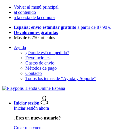
Volver al menú principal
al contenido
a la cesta de la compra
España: envío estándar gratuito
a partir de 87,90 €
Devoluciones gratuitas
Más de 6.750 artículos
Ayuda
¿Dónde está mi pedido?
Devoluciones
Gastos de envío
Métodos de pago
Contacto
Todos los temas de "Ayuda y Soporte"
Iniciar sesión
Iniciar sesión ahora
¿Eres un
nuevo usuario?
Crear una cuenta