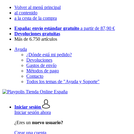
Volver al menú principal
al contenido
a la cesta de la compra
España: envío estándar gratuito
a partir de 87,90 €
Devoluciones gratuitas
Más de 6.750 artículos
Ayuda
¿Dónde está mi pedido?
Devoluciones
Gastos de envío
Métodos de pago
Contacto
Todos los temas de "Ayuda y Soporte"
Iniciar sesión
Iniciar sesión ahora
¿Eres un
nuevo usuario?
Crear una cuenta