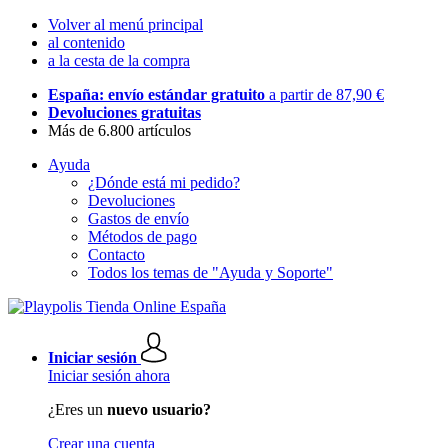
Volver al menú principal
al contenido
a la cesta de la compra
España: envío estándar gratuito
a partir de 87,90 €
Devoluciones gratuitas
Más de 6.800 artículos
Ayuda
¿Dónde está mi pedido?
Devoluciones
Gastos de envío
Métodos de pago
Contacto
Todos los temas de "Ayuda y Soporte"
Iniciar sesión
Iniciar sesión ahora
¿Eres un
nuevo usuario?
Crear una cuenta