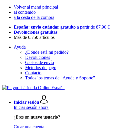
Volver al menú principal
al contenido
a la cesta de la compra
España: envío estándar gratuito
a partir de 87,90 €
Devoluciones gratuitas
Más de 6.750 artículos
Ayuda
¿Dónde está mi pedido?
Devoluciones
Gastos de envío
Métodos de pago
Contacto
Todos los temas de "Ayuda y Soporte"
Iniciar sesión
Iniciar sesión ahora
¿Eres un
nuevo usuario?
Crear una cuenta