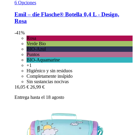
6 Opciones
Emil – die Flasche®
Botella 0,4 L -​ Design,
Rosa
-41%
Rosa
Verde Bio
BIO-Azul
Puntos
BIO-Aquamarine
+1
Higiénico y sin residuos
Completamente insípido
Sin sustancias nocivas
16,05 €
26,99 €
Entrega hasta el 18 agosto