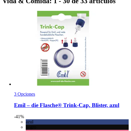
Vida & Comida: 1 - 30 de 33 artículos
3 Opciones
Emil – die Flasche®
Trink-​Cap, Blister, azul
-41%
azul
negro