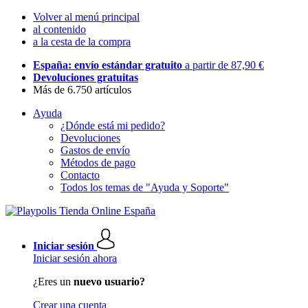
Volver al menú principal
al contenido
a la cesta de la compra
España: envío estándar gratuito
a partir de 87,90 €
Devoluciones gratuitas
Más de 6.750 artículos
Ayuda
¿Dónde está mi pedido?
Devoluciones
Gastos de envío
Métodos de pago
Contacto
Todos los temas de "Ayuda y Soporte"
Iniciar sesión
Iniciar sesión ahora
¿Eres un
nuevo usuario?
Crear una cuenta