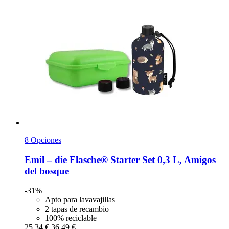
8 Opciones
Emil – die Flasche®
Starter Set 0,3 L, Amigos
del bosque
-31%
Apto para lavavajillas
2 tapas de recambio
100% reciclable
25,34 €
36,49 €