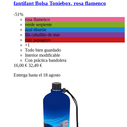
fantifant
Bolsa Toniebox, rosa flamenco
-51%
rosa flamenco
verde serpiente
azul tiburón
lila caballito de mar
rojo papagayo
+1
Todo bien guardado
Interior modificable
Con práctica bandolera
16,00 €
32,49 €
Entrega hasta el 18 agosto