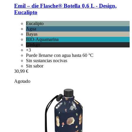
Emil – die Flasche®
Botella 0,6 L -​ Design,
Eucalipto
Eucalipto
Agua
Bayas
BIO-Aquamarina
Ginkgo
+3
Puede llenarse con agua hasta 60 °C
Sin sustancias nocivas
Sin sabor
30,99 €
Agotado