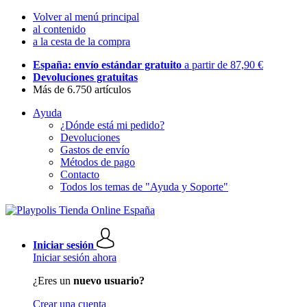
Volver al menú principal
al contenido
a la cesta de la compra
España: envío estándar gratuito
a partir de 87,90 €
Devoluciones gratuitas
Más de 6.750 artículos
Ayuda
¿Dónde está mi pedido?
Devoluciones
Gastos de envío
Métodos de pago
Contacto
Todos los temas de "Ayuda y Soporte"
Iniciar sesión
Iniciar sesión ahora
¿Eres un
nuevo usuario?
Crear una cuenta