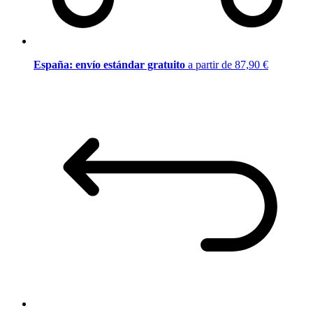
España: envío estándar gratuito
a partir de 87,90 €