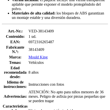
apilable que permite exponer el modelo protegiéndolo del
polvo.
Materiales de alta calidad:
los bloques de ABS garantizan
un montaje estable y una diversión duradera.
Art.-Nr.:
VED-38143409
Contenido:
1 ud.
EAN:
6972316265487
Fabricante
38143409
N.º:
Marca:
Mould King
Temas:
Vehículos
Edad
recomendada
8 años
desde:
Idioma de
Instrucciones con fotos
instrucciones:
ATENCIÓN: No apto para niños menores de 36
Advertencias:
meses. Peligro de asfixia por piezas pequeñas que
se pueden tragar
Caracteristicas