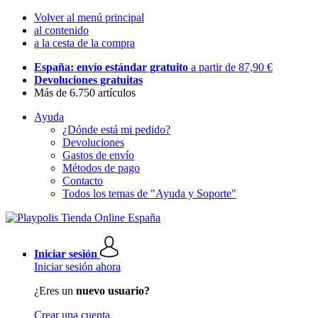
Volver al menú principal
al contenido
a la cesta de la compra
España: envío estándar gratuito
a partir de 87,90 €
Devoluciones gratuitas
Más de 6.750 artículos
Ayuda
¿Dónde está mi pedido?
Devoluciones
Gastos de envío
Métodos de pago
Contacto
Todos los temas de "Ayuda y Soporte"
Iniciar sesión
Iniciar sesión ahora
¿Eres un
nuevo usuario?
Crear una cuenta