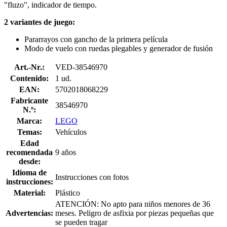
"fluzo", indicador de tiempo.
2 variantes de juego:
Pararrayos con gancho de la primera película
Modo de vuelo con ruedas plegables y generador de fusión
Art.-Nr.:
VED-38546970
Contenido:
1 ud.
EAN:
5702018068229
Fabricante
38546970
N.º:
Marca:
LEGO
Temas:
Vehículos
Edad
recomendada
9 años
desde:
Idioma de
Instrucciones con fotos
instrucciones:
Material:
Plástico
ATENCIÓN: No apto para niños menores de 36
Advertencias:
meses. Peligro de asfixia por piezas pequeñas que
se pueden tragar