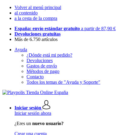
Volver al menú principal
al contenido
a la cesta de la compra
España: envío estándar gratuito
a partir de 87,90 €
Devoluciones gratuitas
Más de 6.750 artículos
Ayuda
¿Dónde está mi pedido?
Devoluciones
Gastos de envío
Métodos de pago
Contacto
Todos los temas de "Ayuda y Soporte"
Iniciar sesión
Iniciar sesión ahora
¿Eres un
nuevo usuario?
Crear una cuenta