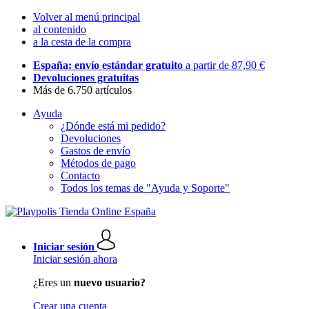
Volver al menú principal
al contenido
a la cesta de la compra
España: envío estándar gratuito
a partir de 87,90 €
Devoluciones gratuitas
Más de 6.750 artículos
Ayuda
¿Dónde está mi pedido?
Devoluciones
Gastos de envío
Métodos de pago
Contacto
Todos los temas de "Ayuda y Soporte"
Iniciar sesión
Iniciar sesión ahora
¿Eres un
nuevo usuario?
Crear una cuenta