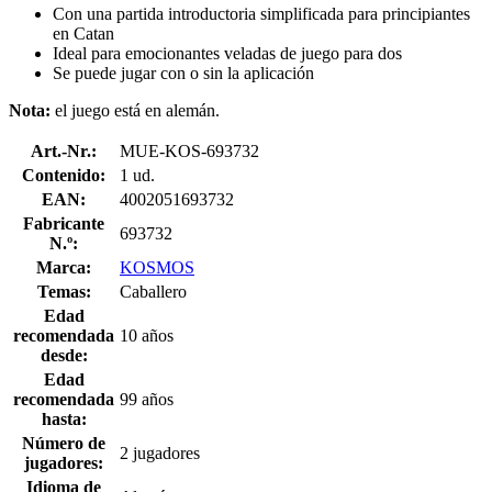
Con una partida introductoria simplificada para principiantes
en Catan
Ideal para emocionantes veladas de juego para dos
Se puede jugar con o sin la aplicación
Nota:
el
juego está en alemán.
Art.-Nr.:
MUE-KOS-693732
Contenido:
1 ud.
EAN:
4002051693732
Fabricante
693732
N.º:
Marca:
KOSMOS
Temas:
Caballero
Edad
recomendada
10 años
desde:
Edad
recomendada
99 años
hasta:
Número de
2 jugadores
jugadores:
Idioma de