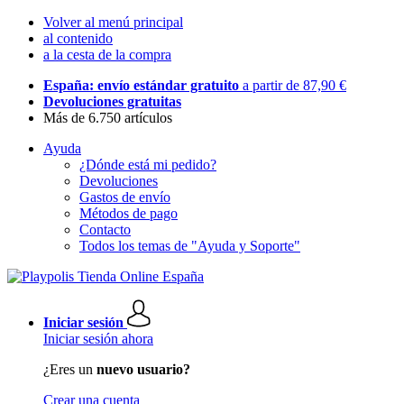
Volver al menú principal
al contenido
a la cesta de la compra
España: envío estándar gratuito
a partir de 87,90 €
Devoluciones gratuitas
Más de 6.750 artículos
Ayuda
¿Dónde está mi pedido?
Devoluciones
Gastos de envío
Métodos de pago
Contacto
Todos los temas de "Ayuda y Soporte"
Iniciar sesión
Iniciar sesión ahora
¿Eres un
nuevo usuario?
Crear una cuenta