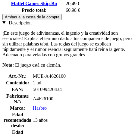
Mattel Games Skip-Bo
20,49 €
Precio total:
60,98 €
Ambas a la cesta de la compra
Descripción
¡En este juego de adivinanzas, el ingenio y la creatividad son
esenciales! Explica el término dado a tus compañeros de juego, pero
sin utilizar palabras tabú. Las reglas del juego se explican
rápidamente y el rumor esencial seguramente hará reír a la gente.
Adecuado para veladas con grupos grandes.
Nota:
El juego está en alemán.
Art.-Nr.:
MUE-A4626100
Contenido:
1 ud.
EAN:
5010994204341
Fabricante
A4626100
N.º:
Marca:
Hasbro
Edad
recomendada
13 años
desde:
Edad