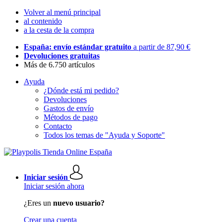
Volver al menú principal
al contenido
a la cesta de la compra
España: envío estándar gratuito
a partir de 87,90 €
Devoluciones gratuitas
Más de 6.750 artículos
Ayuda
¿Dónde está mi pedido?
Devoluciones
Gastos de envío
Métodos de pago
Contacto
Todos los temas de "Ayuda y Soporte"
Iniciar sesión
Iniciar sesión ahora
¿Eres un
nuevo usuario?
Crear una cuenta