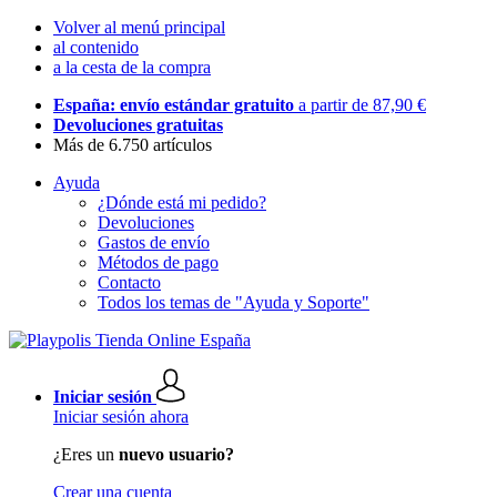
Volver al menú principal
al contenido
a la cesta de la compra
España: envío estándar gratuito
a partir de 87,90 €
Devoluciones gratuitas
Más de 6.750 artículos
Ayuda
¿Dónde está mi pedido?
Devoluciones
Gastos de envío
Métodos de pago
Contacto
Todos los temas de "Ayuda y Soporte"
Iniciar sesión
Iniciar sesión ahora
¿Eres un
nuevo usuario?
Crear una cuenta