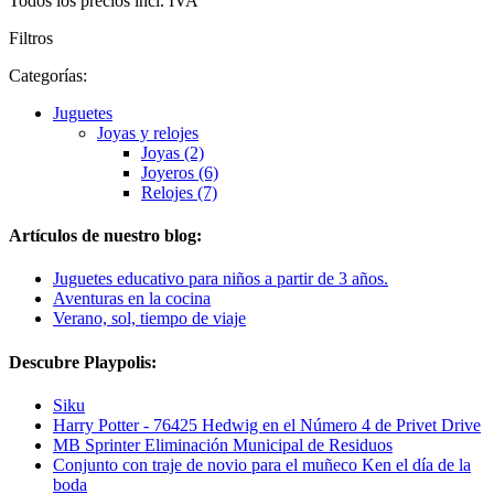
Todos los precios incl. IVA
Filtros
Categorías:
Juguetes
Joyas y relojes
Joyas (2)
Joyeros (6)
Relojes (7)
Artículos de nuestro blog:
Juguetes educativo para niños a partir de 3 años.
Aventuras en la cocina
Verano, sol, tiempo de viaje
Descubre Playpolis:
Siku
Harry Potter - 76425 Hedwig en el Número 4 de Privet Drive
MB Sprinter Eliminación Municipal de Residuos
Conjunto con traje de novio para el muñeco Ken el día de la
boda