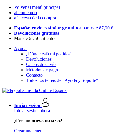
Volver al menú principal
al contenido
a la cesta de la compra
España: envío estándar gratuito
a partir de 87,90 €
Devoluciones gratuitas
Más de 6.750 artículos
Ayuda
¿Dónde está mi pedido?
Devoluciones
Gastos de envío
Métodos de pago
Contacto
Todos los temas de "Ayuda y Soporte"
Iniciar sesión
Iniciar sesión ahora
¿Eres un
nuevo usuario?
Crear una cuenta