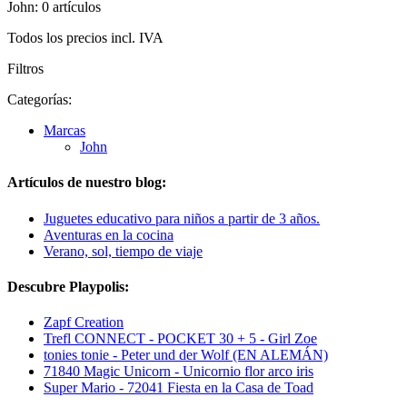
John: 0 artículos
Todos los precios incl. IVA
Filtros
Categorías:
Marcas
John
Artículos de nuestro blog:
Juguetes educativo para niños a partir de 3 años.
Aventuras en la cocina
Verano, sol, tiempo de viaje
Descubre Playpolis:
Zapf Creation
Trefl CONNECT - POCKET 30 + 5 - Girl Zoe
tonies tonie - Peter und der Wolf (EN ALEMÁN)
71840 Magic Unicorn - Unicornio flor arco iris
Super Mario - 72041 Fiesta en la Casa de Toad