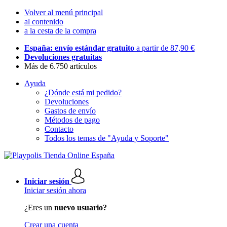
Volver al menú principal
al contenido
a la cesta de la compra
España: envío estándar gratuito
a partir de 87,90 €
Devoluciones gratuitas
Más de 6.750 artículos
Ayuda
¿Dónde está mi pedido?
Devoluciones
Gastos de envío
Métodos de pago
Contacto
Todos los temas de "Ayuda y Soporte"
Iniciar sesión
Iniciar sesión ahora
¿Eres un
nuevo usuario?
Crear una cuenta