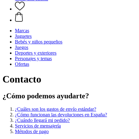
Marcas
Juguetes
Bebés y niños pequeños
Juegos
Deportes y exteriores
Personajes y temas
Ofertas
Contacto
¿Cómo podemos ayudarte?
¿Cuáles son los gastos de envío estándar?
¿Cómo funcionan las devoluciones en España?
¿Cuándo llegará mi pedido?
Servicios de mensajería
Métodos de pago