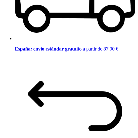
España: envío estándar gratuito
a partir de 87,90 €