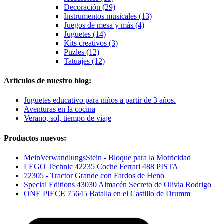
Decoración (29)
Instrumentos musicales (13)
Juegos de mesa y más (4)
Juguetes (14)
Kits creativos (3)
Puzles (12)
Tatuajes (12)
Artículos de nuestro blog:
Juguetes educativo para niños a partir de 3 años.
Aventuras en la cocina
Verano, sol, tiempo de viaje
Productos nuevos:
MeinVerwandlungsStein - Bloque para la Motricidad
LEGO Technic 42235 Coche Ferrari 488 PISTA
72305 - Tractor Grande con Fardos de Heno
Special Editions 43030 Almacén Secreto de Olivia Rodrigo
ONE PIECE 75645 Batalla en el Castillo de Drumm