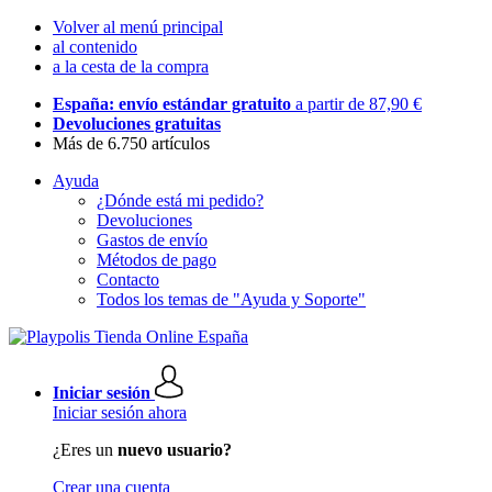
Volver al menú principal
al contenido
a la cesta de la compra
España: envío estándar gratuito
a partir de 87,90 €
Devoluciones gratuitas
Más de 6.750 artículos
Ayuda
¿Dónde está mi pedido?
Devoluciones
Gastos de envío
Métodos de pago
Contacto
Todos los temas de "Ayuda y Soporte"
Iniciar sesión
Iniciar sesión ahora
¿Eres un
nuevo usuario?
Crear una cuenta