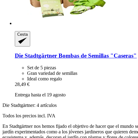
Cesta
Die Stadtgärtner
Bombas de Semillas "Caseras"
Set de 5 piezas
Gran variedad de semillas
Ideal como regalo
28,49 €
Entrega hasta el 19 agosto
Die Stadtgärtner: 4 artículos
Todos los precios incl. IVA
En Stadtgärtner nos hemos fijado el objetivo de hacer que el mundo s
jardín experimentados como a los jóvenes jardineros que quieren demos
ecosistema y, además, decoran el jardín con plantas y flores de colores