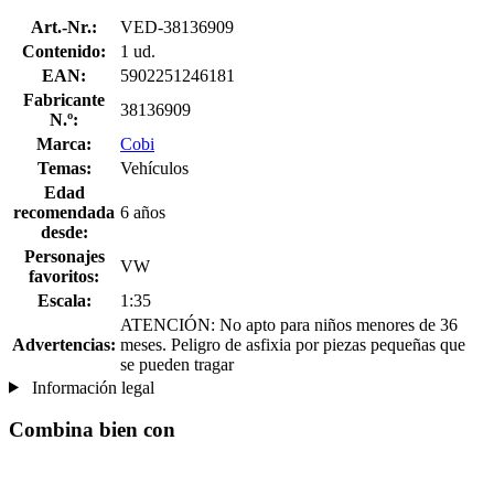
Art.-Nr.:
VED-38136909
Contenido:
1 ud.
EAN:
5902251246181
Fabricante
38136909
N.º:
Marca:
Cobi
Temas:
Vehículos
Edad
recomendada
6 años
desde:
Personajes
VW
favoritos:
Escala:
1:35
ATENCIÓN: No apto para niños menores de 36
Advertencias:
meses. Peligro de asfixia por piezas pequeñas que
se pueden tragar
Información legal
Combina bien con