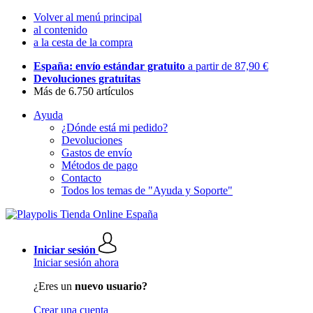
Volver al menú principal
al contenido
a la cesta de la compra
España: envío estándar gratuito
a partir de 87,90 €
Devoluciones gratuitas
Más de 6.750 artículos
Ayuda
¿Dónde está mi pedido?
Devoluciones
Gastos de envío
Métodos de pago
Contacto
Todos los temas de "Ayuda y Soporte"
Iniciar sesión
Iniciar sesión ahora
¿Eres un
nuevo usuario?
Crear una cuenta