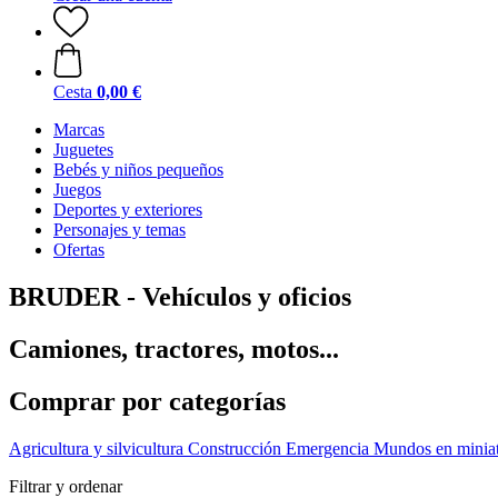
Cesta
0,00 €
Marcas
Juguetes
Bebés y niños pequeños
Juegos
Deportes y exteriores
Personajes y temas
Ofertas
BRUDER - Vehículos y oficios
Camiones, tractores, motos...
Comprar por categorías
Agricultura y silvicultura
Construcción
Emergencia
Mundos en minia
Filtrar y ordenar