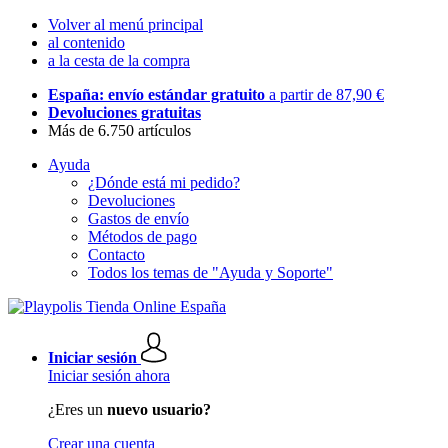
Volver al menú principal
al contenido
a la cesta de la compra
España: envío estándar gratuito
a partir de 87,90 €
Devoluciones gratuitas
Más de 6.750 artículos
Ayuda
¿Dónde está mi pedido?
Devoluciones
Gastos de envío
Métodos de pago
Contacto
Todos los temas de "Ayuda y Soporte"
Iniciar sesión
Iniciar sesión ahora
¿Eres un
nuevo usuario?
Crear una cuenta