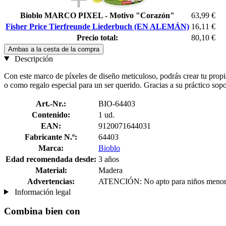
Bioblo MARCO PIXEL - Motivo "Corazón"
63,99 €
Fisher Price Tierfreunde Liederbuch (EN ALEMÁN)
16,11 €
Precio total:
80,10 €
Ambas a la cesta de la compra
Descripción
Con este marco de píxeles de diseño meticuloso, podrás crear tu propi
o como regalo especial para un ser querido. Gracias a su práctico sopo
Art.-Nr.:
BIO-64403
Contenido:
1 ud.
EAN:
9120071644031
Fabricante N.º:
64403
Marca:
Bioblo
Edad recomendada desde:
3 años
Material:
Madera
Advertencias:
ATENCIÓN: No apto para niños menores 
Información legal
Combina bien con