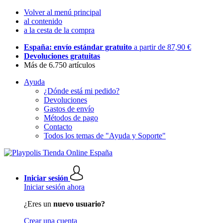
Volver al menú principal
al contenido
a la cesta de la compra
España: envío estándar gratuito
a partir de 87,90 €
Devoluciones gratuitas
Más de 6.750 artículos
Ayuda
¿Dónde está mi pedido?
Devoluciones
Gastos de envío
Métodos de pago
Contacto
Todos los temas de "Ayuda y Soporte"
Iniciar sesión
Iniciar sesión ahora
¿Eres un
nuevo usuario?
Crear una cuenta