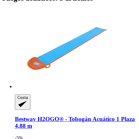
Cesta
Bestway
H2OGO® -​ Tobogán Acuático 1 Plaza
4,88 m
-5%