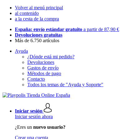
Volver al menú principal
al contenido
a la cesta de la compra
España: envío estándar gratuito
a partir de 87,90 €
Devoluciones gratuitas
Más de 6.750 artículos
Ayuda
¿Dónde está mi pedido?
Devoluciones
Gastos de envío
Métodos de pago
Contacto
Todos los temas de "Ayuda y Soporte"
Iniciar sesión
Iniciar sesión ahora
¿Eres un
nuevo usuario?
Crear una cuenta