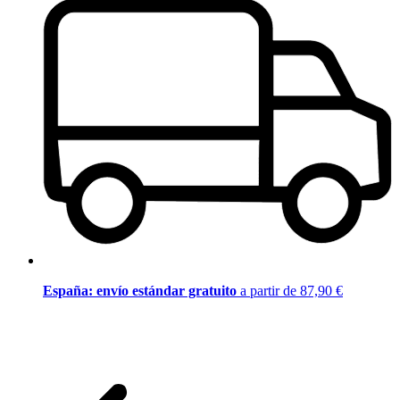
España: envío estándar gratuito
a partir de 87,90 €