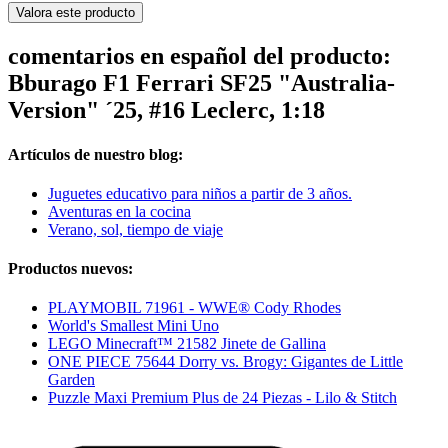
Valora este producto
comentarios en español del producto:
Bburago F1 Ferrari SF25 "Australia-
Version" ´25, #16 Leclerc, 1:18
Artículos de nuestro blog:
Juguetes educativo para niños a partir de 3 años.
Aventuras en la cocina
Verano, sol, tiempo de viaje
Productos nuevos:
PLAYMOBIL 71961 - WWE® Cody Rhodes
World's Smallest Mini Uno
LEGO Minecraft™ 21582 Jinete de Gallina
ONE PIECE 75644 Dorry vs. Brogy: Gigantes de Little
Garden
Puzzle Maxi Premium Plus de 24 Piezas - Lilo & Stitch