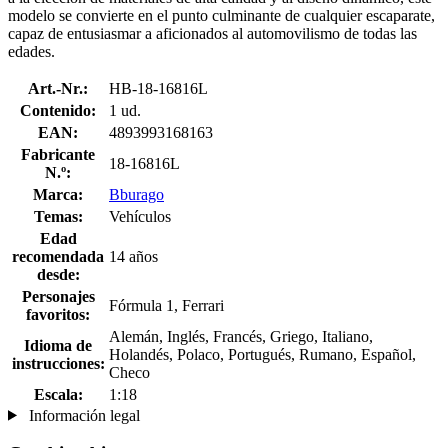
modelo se convierte en el punto culminante de cualquier escaparate,
capaz de entusiasmar a aficionados al automovilismo de todas las
edades.
Art.-Nr.:
HB-18-16816L
Contenido:
1 ud.
EAN:
4893993168163
Fabricante
18-16816L
N.º:
Marca:
Bburago
Temas:
Vehículos
Edad
recomendada
14 años
desde:
Personajes
Fórmula 1, Ferrari
favoritos:
Alemán, Inglés, Francés, Griego, Italiano,
Idioma de
Holandés, Polaco, Portugués, Rumano, Español,
instrucciones:
Checo
Escala:
1:18
Información legal