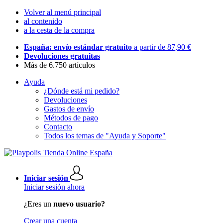
Volver al menú principal
al contenido
a la cesta de la compra
España: envío estándar gratuito
a partir de 87,90 €
Devoluciones gratuitas
Más de 6.750 artículos
Ayuda
¿Dónde está mi pedido?
Devoluciones
Gastos de envío
Métodos de pago
Contacto
Todos los temas de "Ayuda y Soporte"
Iniciar sesión
Iniciar sesión ahora
¿Eres un
nuevo usuario?
Crear una cuenta