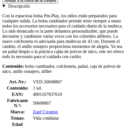
Ambas a la cesta de la compra
Descripción
Con la espaciosa bolsa Pin-Play, los niños están preparados para
cualquier salida. La bolsa cambiador permite tener siempre a mano
todos los accesorios necesarios para el cuidado diario de la muñeca.
Lo más destacado es la parte delantera personalizable, que puede
decorarse y cambiarse varias veces con los coloridos alfileres. La
suave colchoneta es adecuada para muñecas de 43 cm. Durante el
cambio, el anillo sonajero proporciona momentos de alegría. Ya sea
un pañal limpio o la práctica cajita de polvos de talco, este set ofrece
todo lo necesario para el cuidado con cariño.
Contenido:
bolso cambiador, colchoneta, pañal, caja de polvos de
talco, anillo sonajero, alfiler
Art.-Nr.:
VED-50608867
Contenido:
1 ud.
EAN:
4001167837610
Fabricante
50608867
N.º:
Marca:
Zapf Creation
Temas:
Vida cotidiana
Edad