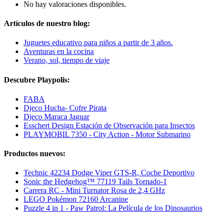
No hay valoraciones disponibles.
Artículos de nuestro blog:
Juguetes educativo para niños a partir de 3 años.
Aventuras en la cocina
Verano, sol, tiempo de viaje
Descubre Playpolis:
FABA
Djeco Hucha- Cofre Pirata
Djeco Maraca Jaguar
Esschert Design Estación de Observación para Insectos
PLAYMOBIL 7350 - City Action - Motor Submarino
Productos nuevos:
Technic 42234 Dodge Viper GTS-R, Coche Deportivo
Sonic the Hedgehog™ 77119 Tails Tornado-1
Carrera RC - Mini Turnator Rosa de 2,4 GHz
LEGO Pokémon 72160 Arcanine
Puzzle 4 in 1 - Paw Patrol: La Película de los Dinosaurios