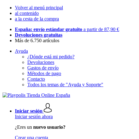
Volver al menú principal
al contenido
a la cesta de la compra
España: envío estándar gratuito
a partir de 87,90 €
Devoluciones gratuitas
Más de 6.750 artículos
Ayuda
¿Dónde está mi pedido?
Devoluciones
Gastos de envío
Métodos de pago
Contacto
Todos los temas de "Ayuda y Soporte"
Iniciar sesión
Iniciar sesión ahora
¿Eres un
nuevo usuario?
Crear una cuenta