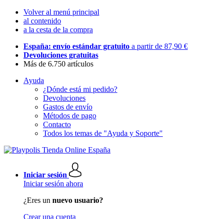
Volver al menú principal
al contenido
a la cesta de la compra
España: envío estándar gratuito
a partir de 87,90 €
Devoluciones gratuitas
Más de 6.750 artículos
Ayuda
¿Dónde está mi pedido?
Devoluciones
Gastos de envío
Métodos de pago
Contacto
Todos los temas de "Ayuda y Soporte"
Iniciar sesión
Iniciar sesión ahora
¿Eres un
nuevo usuario?
Crear una cuenta