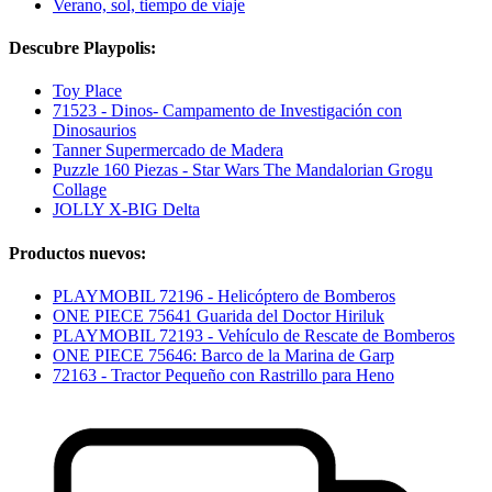
Verano, sol, tiempo de viaje
Descubre Playpolis:
Toy Place
71523 - Dinos- Campamento de Investigación con
Dinosaurios
Tanner Supermercado de Madera
Puzzle 160 Piezas - Star Wars The Mandalorian Grogu
Collage
JOLLY X-BIG Delta
Productos nuevos:
PLAYMOBIL 72196 - Helicóptero de Bomberos
ONE PIECE 75641 Guarida del Doctor Hiriluk
PLAYMOBIL 72193 - Vehículo de Rescate de Bomberos
ONE PIECE 75646: Barco de la Marina de Garp
72163 - Tractor Pequeño con Rastrillo para Heno