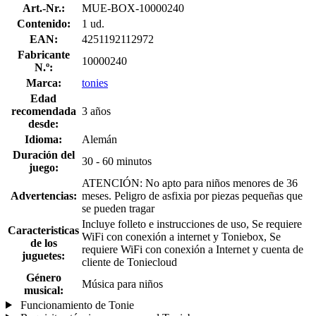
Art.-Nr.:
MUE-BOX-10000240
Contenido:
1 ud.
EAN:
4251192112972
Fabricante
10000240
N.º:
Marca:
tonies
Edad
recomendada
3 años
desde:
Idioma:
Alemán
Duración del
30 - 60 minutos
juego:
ATENCIÓN: No apto para niños menores de 36
Advertencias:
meses. Peligro de asfixia por piezas pequeñas que
se pueden tragar
Incluye folleto e instrucciones de uso, Se requiere
Caracteristicas
WiFi con conexión a internet y Toniebox, Se
de los
requiere WiFi con conexión a Internet y cuenta de
juguetes:
cliente de Toniecloud
Género
Música para niños
musical:
Funcionamiento de Tonie