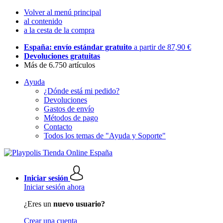
Volver al menú principal
al contenido
a la cesta de la compra
España: envío estándar gratuito
a partir de 87,90 €
Devoluciones gratuitas
Más de 6.750 artículos
Ayuda
¿Dónde está mi pedido?
Devoluciones
Gastos de envío
Métodos de pago
Contacto
Todos los temas de "Ayuda y Soporte"
Iniciar sesión
Iniciar sesión ahora
¿Eres un
nuevo usuario?
Crear una cuenta