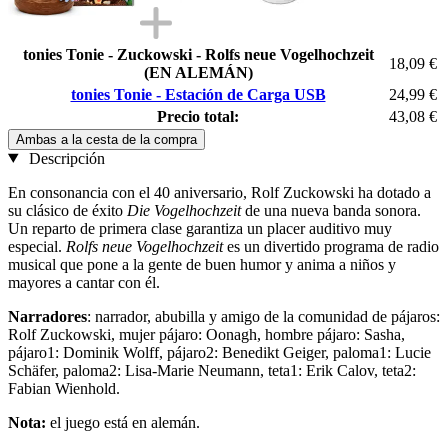
tonies Tonie - Zuckowski - Rolfs neue Vogelhochzeit
18,09 €
(EN ALEMÁN)
tonies Tonie - Estación de Carga USB
24,99 €
Precio total:
43,08 €
Ambas a la cesta de la compra
Descripción
En consonancia con el 40 aniversario, Rolf Zuckowski ha dotado a
su clásico de éxito
Die Vogelhochzeit
de una nueva banda sonora.
Un reparto de primera clase garantiza un placer auditivo muy
especial.
Rolfs neue Vogelhochzeit
es un divertido programa de radio
musical que pone a la gente de buen humor y anima a niños y
mayores a cantar con él.
Narradores
: narrador, abubilla y amigo de la comunidad de pájaros:
Rolf Zuckowski, mujer pájaro: Oonagh, hombre pájaro: Sasha,
pájaro1: Dominik Wolff, pájaro2: Benedikt Geiger, paloma1: Lucie
Schäfer, paloma2: Lisa-Marie Neumann, teta1: Erik Calov, teta2:
Fabian Wienhold.
Nota:
el juego está en alemán.