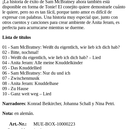
¡La historia de éxito de Sam McBratney ahora también está
disponible en forma de Tonie! El conejito quiere demostrarle cuánto
le quiere, pero no es tan fácil, porque tanto amor es difícil de
expresar con palabras. Una historia muy especial que, junto con
otros cuentos y canciones para crear ambiente de Anita Jeram, es
perfecta para acurrucarse mientras se duerme.
Lista de títulos
01 - Sam McBratney: Weißt du eigentlich, wie lieb ich dich hab?
02 - Bitte, nochmal!
03 - Weißt du eigentlich, wie lieb ich dich hab? – Lied
04 - Anita Jeram: Alle meine Knuddel­kinder
05 - Das Knuddellied
06 - Sam McBratney: Nur du und ich
07 - Zwischenmusik
08 - Anita Jeram: Knuddelhase
09 - Zu Hause
10 - Ganz weit weg – Lied
Narradores
: Konrad Beikircher, Johanna Schall y Nina Petri.
Nota:
en alemán.
Art.-Nr.:
MUE-BOX-10000223