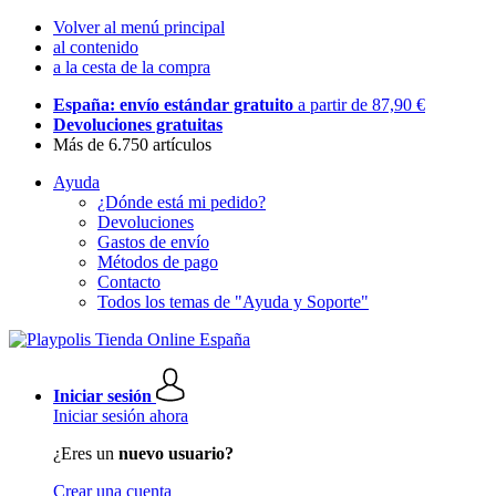
Volver al menú principal
al contenido
a la cesta de la compra
España: envío estándar gratuito
a partir de 87,90 €
Devoluciones gratuitas
Más de 6.750 artículos
Ayuda
¿Dónde está mi pedido?
Devoluciones
Gastos de envío
Métodos de pago
Contacto
Todos los temas de "Ayuda y Soporte"
Iniciar sesión
Iniciar sesión ahora
¿Eres un
nuevo usuario?
Crear una cuenta