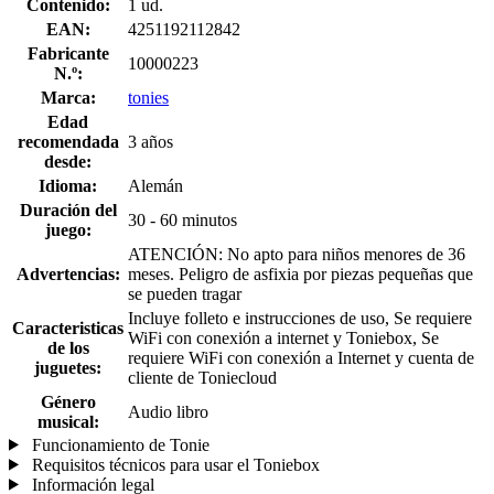
Contenido:
1 ud.
EAN:
4251192112842
Fabricante
10000223
N.º:
Marca:
tonies
Edad
recomendada
3 años
desde:
Idioma:
Alemán
Duración del
30 - 60 minutos
juego:
ATENCIÓN: No apto para niños menores de 36
Advertencias:
meses. Peligro de asfixia por piezas pequeñas que
se pueden tragar
Incluye folleto e instrucciones de uso, Se requiere
Caracteristicas
WiFi con conexión a internet y Toniebox, Se
de los
requiere WiFi con conexión a Internet y cuenta de
juguetes:
cliente de Toniecloud
Género
Audio libro
musical:
Funcionamiento de Tonie
Requisitos técnicos para usar el Toniebox
Información legal