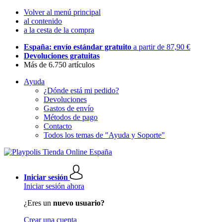
Volver al menú principal
al contenido
a la cesta de la compra
España: envío estándar gratuito
a partir de 87,90 €
Devoluciones gratuitas
Más de 6.750 artículos
Ayuda
¿Dónde está mi pedido?
Devoluciones
Gastos de envío
Métodos de pago
Contacto
Todos los temas de "Ayuda y Soporte"
Iniciar sesión
Iniciar sesión ahora
¿Eres un
nuevo usuario?
Crear una cuenta