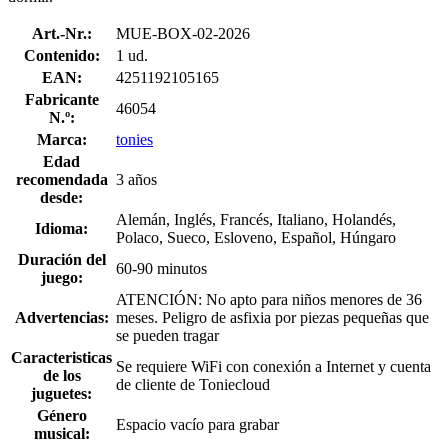
Art.-Nr.:
MUE-BOX-02-2026
Contenido:
1 ud.
EAN:
4251192105165
Fabricante
46054
N.º:
Marca:
tonies
Edad
recomendada
3 años
desde:
Alemán, Inglés, Francés, Italiano, Holandés,
Idioma:
Polaco, Sueco, Esloveno, Español, Húngaro
Duración del
60-90 minutos
juego:
ATENCIÓN: No apto para niños menores de 36
Advertencias:
meses. Peligro de asfixia por piezas pequeñas que
se pueden tragar
Caracteristicas
Se requiere WiFi con conexión a Internet y cuenta
de los
de cliente de Toniecloud
juguetes:
Género
Espacio vacío para grabar
musical: