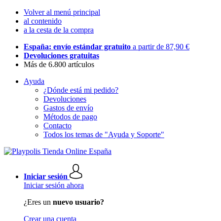
Volver al menú principal
al contenido
a la cesta de la compra
España: envío estándar gratuito
a partir de 87,90 €
Devoluciones gratuitas
Más de 6.800 artículos
Ayuda
¿Dónde está mi pedido?
Devoluciones
Gastos de envío
Métodos de pago
Contacto
Todos los temas de "Ayuda y Soporte"
Iniciar sesión
Iniciar sesión ahora
¿Eres un
nuevo usuario?
Crear una cuenta