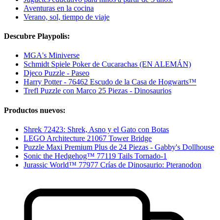
Aventuras en la cocina
Verano, sol, tiempo de viaje
Descubre Playpolis:
MGA's Miniverse
Schmidt Spiele Poker de Cucarachas (EN ALEMÁN)
Djeco Puzzle - Paseo
Harry Potter - 76462 Escudo de la Casa de Hogwarts™
Trefl Puzzle con Marco 25 Piezas - Dinosaurios
Productos nuevos:
Shrek 72423: Shrek, Asno y el Gato con Botas
LEGO Architecture 21067 Tower Bridge
Puzzle Maxi Premium Plus de 24 Piezas - Gabby's Dollhouse
Sonic the Hedgehog™ 77119 Tails Tornado-1
Jurassic World™ 77977 Crías de Dinosaurio: Pteranodon