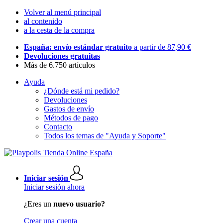
Volver al menú principal
al contenido
a la cesta de la compra
España: envío estándar gratuito
a partir de 87,90 €
Devoluciones gratuitas
Más de 6.750 artículos
Ayuda
¿Dónde está mi pedido?
Devoluciones
Gastos de envío
Métodos de pago
Contacto
Todos los temas de "Ayuda y Soporte"
Iniciar sesión
Iniciar sesión ahora
¿Eres un
nuevo usuario?
Crear una cuenta