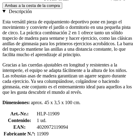
Ambas a la cesta de la compra
Descripción
Esta versátil pieza de equipamiento deportivo pone en juego el
movimiento y convierte el jardín o dormitorio en una pequeña pista
de circo. La práctica combinación 2 en 1 ofrece tanto un sólido
trapecio de madera para sentarse y hacer ejercicio, como las clásicas
anillas de gimnasia para los primeros ejercicios acrobáticos. La barra
del trapecio mantiene las anillas a una distancia constante, lo que
facilita mucho el aprendizaje al principio.
Gracias a las cuerdas ajustables en longitud y resistentes a la
intemperie, el equipo se adapta fácilmente a la altura de los niños.
Las robustas asas de madera garantizan un agarre seguro durante
cada ejercicio. Ya sea columpiándose, colgándose o haciendo
gimnasia, este conjunto es el entrenamiento ideal para aquellos a los
que les gusta descubrir el mundo al revés.
Dimensiones:
aprox. 45 x 3,5 x 100 cm.
Art.-Nr.:
HLP-11909
Contenido:
1 ud.
EAN:
4020972119094
Fabricante N.º:
11909