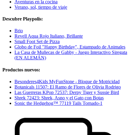
Aventuras en la cocina
Verano, sol, tiempo de viaje
Descubre Playpolis:
Brio
Revell Aqua Rojo Italiano, Brillante
Small Foot Set de Pizza
Globo de Foil "Happy Birthday", Estampado de Animales
La Casa de Muñecas de Gabby - Juego Interactivo Siregata
(EN ALEMÁN)
Productos nuevos:
Besonderes4Kids MyFunStone - Bloque de Motricidad
Botanicals 11507: El Ramo de Flores de Olivia Rodrigo
Las Guerreras KPop 72537: Derpy Tiger y Sussie Bird
Shrek 72423: Shrek, Asno y el Gato con Botas
Sonic the Hedgehog™ 77119 Tails Tornado-1