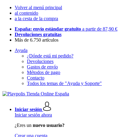
Volver al menú principal
al contenido
a la cesta de la compra
España: envío estándar gratuito
a partir de 87,90 €
Devoluciones gratuitas
Más de 6.750 artículos
Ayuda
¿Dónde está mi pedido?
Devoluciones
Gastos de envío
Métodos de pago
Contacto
Todos los temas de "Ayuda y Soporte"
Iniciar sesión
Iniciar sesión ahora
¿Eres un
nuevo usuario?
Crear una cuenta