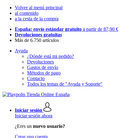
Volver al menú principal
al contenido
a la cesta de la compra
España: envío estándar gratuito
a partir de 87,90 €
Devoluciones gratuitas
Más de 6.750 artículos
Ayuda
¿Dónde está mi pedido?
Devoluciones
Gastos de envío
Métodos de pago
Contacto
Todos los temas de "Ayuda y Soporte"
Iniciar sesión
Iniciar sesión ahora
¿Eres un
nuevo usuario?
Crear una cuenta