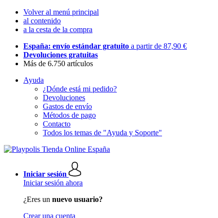
Volver al menú principal
al contenido
a la cesta de la compra
España: envío estándar gratuito
a partir de 87,90 €
Devoluciones gratuitas
Más de 6.750 artículos
Ayuda
¿Dónde está mi pedido?
Devoluciones
Gastos de envío
Métodos de pago
Contacto
Todos los temas de "Ayuda y Soporte"
Iniciar sesión
Iniciar sesión ahora
¿Eres un
nuevo usuario?
Crear una cuenta