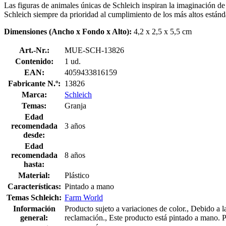
Las figuras de animales únicas de Schleich inspiran la imaginación d
Schleich siempre da prioridad al cumplimiento de los más altos estánd
Dimensiones (Ancho x Fondo x Alto):
4,2 x 2,5 x 5,5 cm
Art.-Nr.:
MUE-SCH-13826
Contenido:
1 ud.
EAN:
4059433816159
Fabricante N.º:
13826
Marca:
Schleich
Temas:
Granja
Edad
recomendada
3 años
desde:
Edad
recomendada
8 años
hasta:
Material:
Plástico
Características:
Pintado a mano
Temas Schleich:
Farm World
Información
Producto sujeto a variaciones de color., Debido a 
general:
reclamación., Este producto está pintado a mano. 