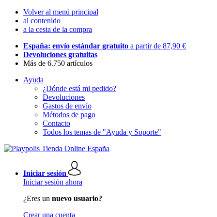
Volver al menú principal
al contenido
a la cesta de la compra
España: envío estándar gratuito
a partir de 87,90 €
Devoluciones gratuitas
Más de 6.750 artículos
Ayuda
¿Dónde está mi pedido?
Devoluciones
Gastos de envío
Métodos de pago
Contacto
Todos los temas de "Ayuda y Soporte"
Iniciar sesión
Iniciar sesión ahora
¿Eres un
nuevo usuario?
Crear una cuenta