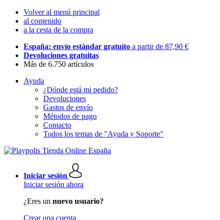
Volver al menú principal
al contenido
a la cesta de la compra
España: envío estándar gratuito
a partir de 87,90 €
Devoluciones gratuitas
Más de 6.750 artículos
Ayuda
¿Dónde está mi pedido?
Devoluciones
Gastos de envío
Métodos de pago
Contacto
Todos los temas de "Ayuda y Soporte"
Iniciar sesión
Iniciar sesión ahora
¿Eres un
nuevo usuario?
Crear una cuenta