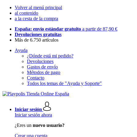
Volver al menú principal
al contenido
a la cesta de la compra
España: envío estándar gratuito
a partir de 87,90 €
Devoluciones gratuitas
Más de 6.750 artículos
Ayuda
¿Dónde está mi pedido?
Devoluciones
Gastos de envío
Métodos de pago
Contacto
Todos los temas de "Ayuda y Soporte"
Iniciar sesión
Iniciar sesión ahora
¿Eres un
nuevo usuario?
Crear una cuenta