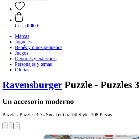
Cesta
0,00 €
Marcas
Juguetes
Bebés y niños pequeños
Juegos
Deportes y exteriores
Personajes y temas
Ofertas
Ravensburger
Puzzle - Puzzles 3
Un accesorio moderno
Puzzle - Puzzles 3D - Sneaker Graffiti Style, 108 Piezas