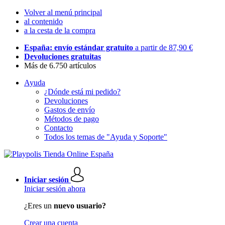
Volver al menú principal
al contenido
a la cesta de la compra
España: envío estándar gratuito
a partir de 87,90 €
Devoluciones gratuitas
Más de 6.750 artículos
Ayuda
¿Dónde está mi pedido?
Devoluciones
Gastos de envío
Métodos de pago
Contacto
Todos los temas de "Ayuda y Soporte"
Iniciar sesión
Iniciar sesión ahora
¿Eres un
nuevo usuario?
Crear una cuenta