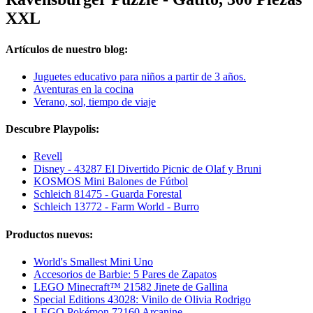
XXL
Artículos de nuestro blog:
Juguetes educativo para niños a partir de 3 años.
Aventuras en la cocina
Verano, sol, tiempo de viaje
Descubre Playpolis:
Revell
Disney - 43287 El Divertido Picnic de Olaf y Bruni
KOSMOS Mini Balones de Fútbol
Schleich 81475 - Guarda Forestal
Schleich 13772 - Farm World - Burro
Productos nuevos:
World's Smallest Mini Uno
Accesorios de Barbie: 5 Pares de Zapatos
LEGO Minecraft™ 21582 Jinete de Gallina
Special Editions 43028: Vinilo de Olivia Rodrigo
LEGO Pokémon 72160 Arcanine