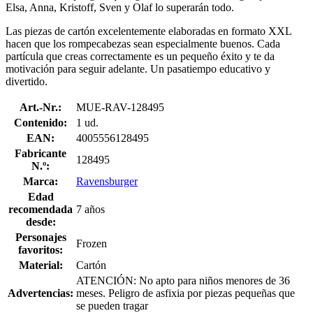
Elsa, Anna, Kristoff, Sven y Olaf lo superarán todo.
Las piezas de cartón excelentemente elaboradas en formato XXL
hacen que los rompecabezas sean especialmente buenos. Cada
partícula que creas correctamente es un pequeño éxito y te da
motivación para seguir adelante. Un pasatiempo educativo y
divertido.
Art.-Nr.:
MUE-RAV-128495
Contenido:
1 ud.
EAN:
4005556128495
Fabricante
128495
N.º:
Marca:
Ravensburger
Edad
recomendada
7 años
desde:
Personajes
Frozen
favoritos:
Material:
Cartón
ATENCIÓN: No apto para niños menores de 36
Advertencias:
meses. Peligro de asfixia por piezas pequeñas que
se pueden tragar